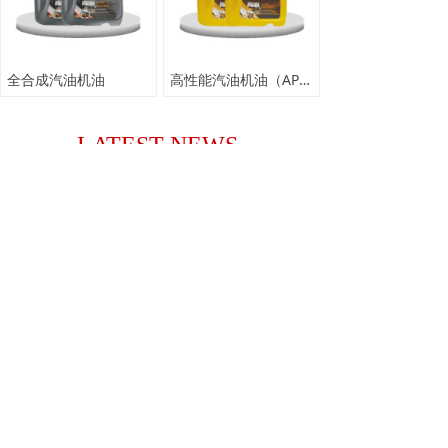
全合成汽油机油
高性能汽油机油（API SJ）
LATEST NEWS
最新资讯
探究润滑油产业新模式，突破品牌发展困境
我们所面临的市场经济，是一个“机
遇和挑战并存”的环境，这也促使润
滑油行业面临着新的历史变革。要
2018-10-12
356
넶
想提高产品质量，就必须要在汽车
养护质量上入手，以此突破品牌的
润滑油代理利润模式，有技巧可寻
发展困境，实现产品优化和质量升
成功青睐有准备的人！同样的道
级。
理，既然想进入润滑油行业，做润
滑油代理商，需要有一定的硬件条
2018-10-12
436
넶
件和软件条件的准备，那么选择做
润滑油代理商之前，有哪些方面需
要做好准备？